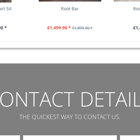
rt Sit
Root Bar
Ro
90 *
€1,499.90 *
€1,
€1,899.90 *
ONTACT DETAI
THE QUICKEST WAY TO CONTACT US.