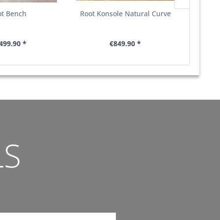
ot Bench
Root Konsole Natural Curve
Pav
499.90 *
€849.90 *
LS