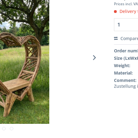
Prices incl. V
Delivery 
Compar
Order num
Size (LxWx
Weight:
Material:
Comment:
Zustellung 