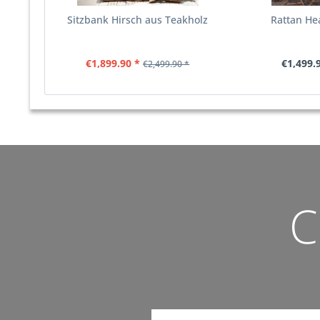
Sitzbank Hirsch aus Teakholz
Rattan Hea
€1,899.90 *
€1,499.
€2,499.90 *
C