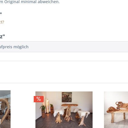
vom Original minimal abweichen.
"
t?
z"
ufpreis möglich