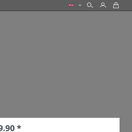
english
9.90 *