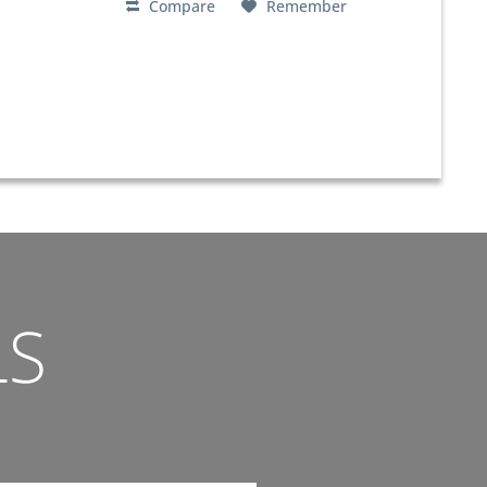
Compare
Remember
LS