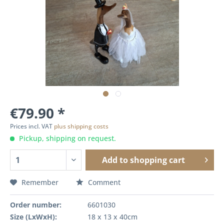
€79.90 *
Prices incl. VAT
plus shipping costs
Pickup, shipping on request.
Add to
shopping cart
Remember
Comment
Order number:
6601030
Size (LxWxH):
18 x 13 x 40cm