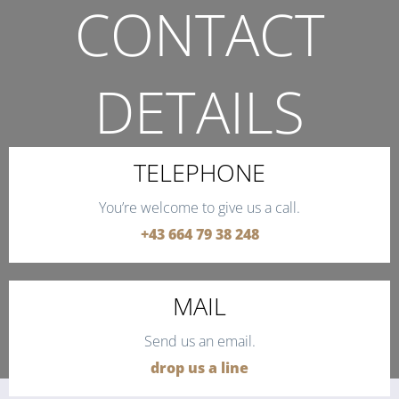
CONTACT
DETAILS
THE QUICKEST WAY TO CONTACT US.
TELEPHONE
You’re welcome to give us a call.
+43 664 79 38 248
MAIL
Send us an email.
drop us a line