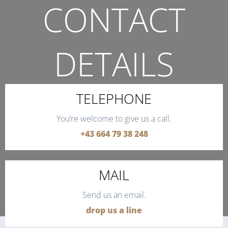
CONTACT
DETAILS
THE QUICKEST WAY TO CONTACT US.
TELEPHONE
You’re welcome to give us a call.
+43 664 79 38 248
MAIL
Send us an email.
drop us a line