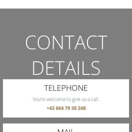
CONTACT
DETAILS
THE QUICKEST WAY TO CONTACT US.
TELEPHONE
You’re welcome to give us a call.
+43 664 79 38 248
MAIL