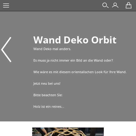
Wand Deko Orbit
Wand Deko mal anders.
Es muss ja nicht immer ein Bild an die Wand oder?
Wie wäre es mit diesem orientalischen Look für Ihre Wand.
Jetzt neu bei uns!
Bitte beachten Sie:
Holz ist ein reines...