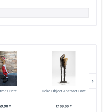
stmas Ente
Deko Object Abstract Love
Root 
69.90 *
€109.00 *