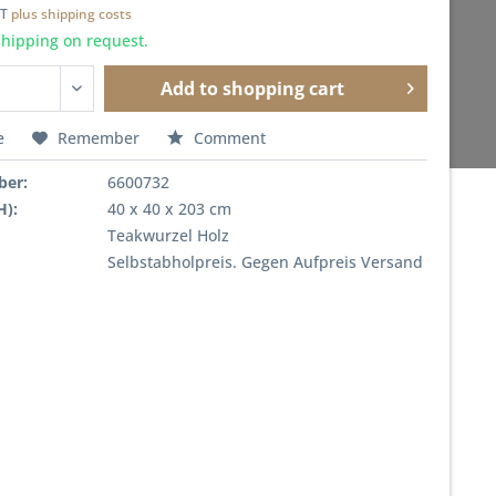
AT
plus shipping costs
shipping on request.
Add to
shopping cart
e
Remember
Comment
ber:
6600732
H):
40 x 40 x 203 cm
Teakwurzel Holz
Selbstabholpreis. Gegen Aufpreis Versand