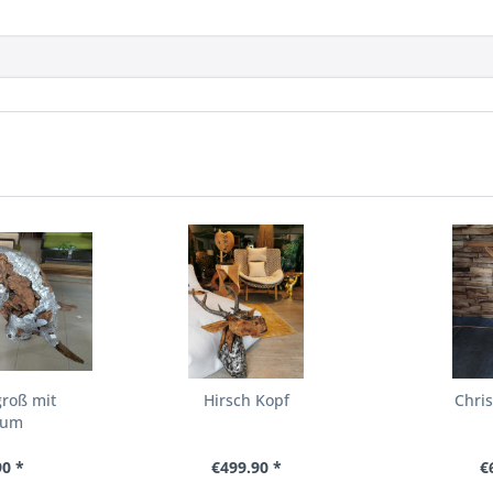
groß mit
Hirsch Kopf
Chri
ium
90 *
€499.90 *
€