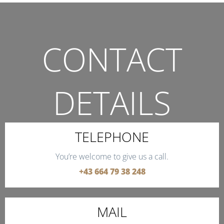
CONTACT
DETAILS
THE QUICKEST WAY TO CONTACT US.
TELEPHONE
You’re welcome to give us a call.
+43 664 79 38 248
MAIL