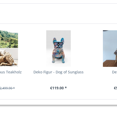
aus Teakholz
Deko Figur - Dog of Sunglass
De
€119.00 *
€
2,499.90 *