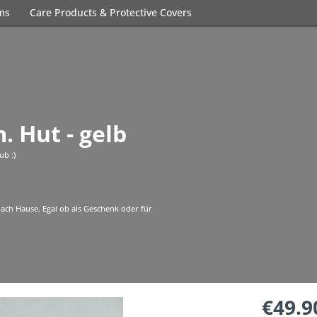
ems
Care Products & Protective Covers
. Hut - gelb
b :)
 nach Hause. Egal ob als Geschenk oder für
€49.9