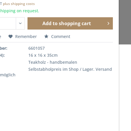
AT
plus shipping costs
shipping on request.
Add to
shopping cart
e
Remember
Comment
ber:
6601057
H):
16 x 16 x 35cm
Teakholz - handbemalen
Selbstabholpreis im Shop / Lager. Versand
 möglich