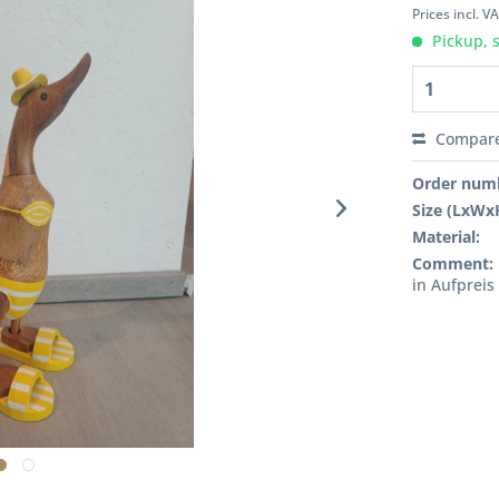
Prices incl. V
Pickup, 
Compar
Order num
Size (LxWx
Material:
Comment:
in Aufpreis