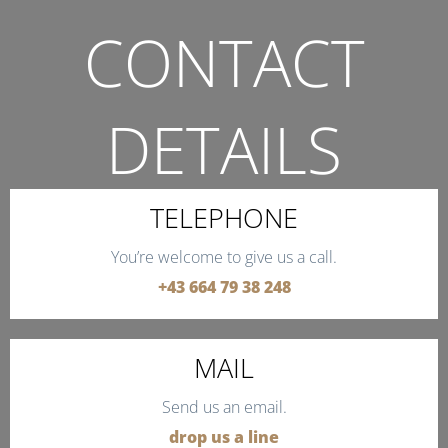
CONTACT
DETAILS
THE QUICKEST WAY TO CONTACT US.
TELEPHONE
You’re welcome to give us a call.
+43 664 79 38 248
MAIL
Send us an email.
drop us a line