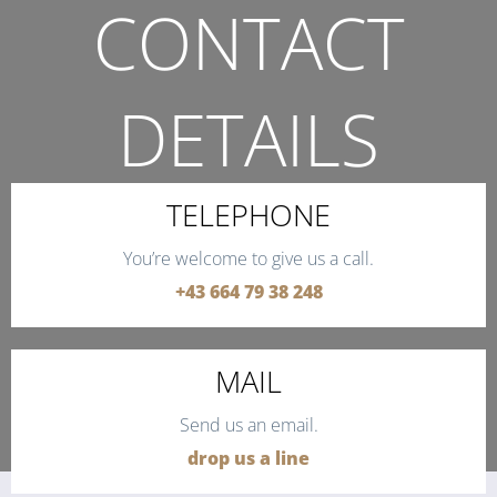
CONTACT
DETAILS
THE QUICKEST WAY TO CONTACT US.
TELEPHONE
You’re welcome to give us a call.
+43 664 79 38 248
MAIL
Send us an email.
drop us a line