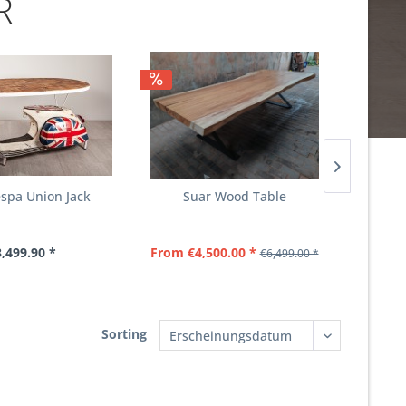
R
spa Union Jack
Suar Wood Table
S
,499.90 *
From €4,500.00 *
€6,499.00 *
Sorting