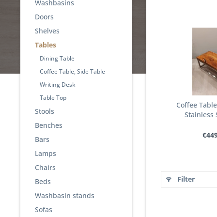
Washbasins
Doors
Shelves
Tables
Dining Table
Coffee Table, Side Table
Writing Desk
Table Top
Coffee Tabl
Stools
Stainless 
Benches
€449
Bars
Lamps
Chairs
Filter
Beds
Washbasin stands
Sofas