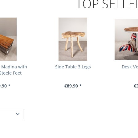
TOP SELLE
e Madina with
Side Table 3 Legs
Desk Ve
Steele Feet
.90 *
€89.90 *
€3