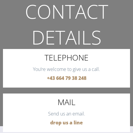
CONTACT
DETAILS
THE QUICKEST WAY TO CONTACT US.
TELEPHONE
You’re welcome to give us a call.
+43 664 79 38 248
MAIL
Send us an email.
drop us a line